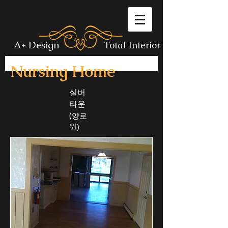
A+ Design
Total Interior
Nursing Home
실버
타운
(
양로
원)